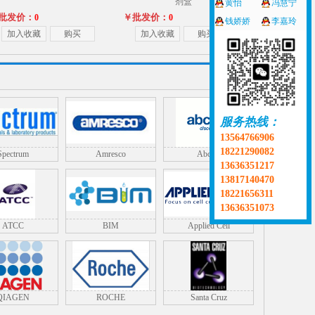
剂盒
黄怡
冯慧宁
批发价：
￥批发价：
0
0
钱娇娇
李嘉玲
加入收藏
购买
加入收藏
购买
服务热线：
13564766906
18221290082
Spectrum
Amresco
Abcam
13636351217
13817140470
18221656311
13636351073
ATCC
BIM
Applied Cell
QIAGEN
ROCHE
Santa Cruz