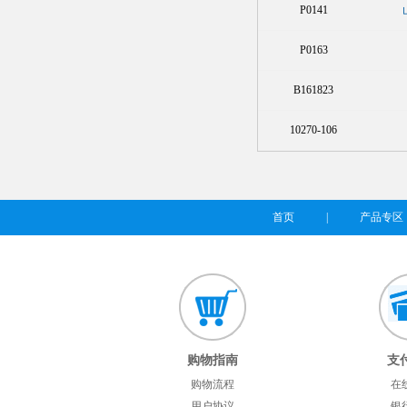
P0141
P0163
B161823
10270-106
首页
|
产品专区
购物指南
支
购物流程
在
用户协议
银