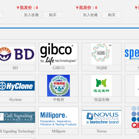
￥批发价：
￥批发价：
￥
0
0
买
加入收藏
购买
加入收藏
购买
BD
GIBCO
NQBB
）酶联免
人白细胞介素37（IL-37）ELISA
人白细胞介素36Ra(IL-
试剂盒
36Ra)ELISA试剂盒
￥批发价：
￥批发价：
0
0
Hyclone
中检所
恒远生物
买
加入收藏
购买
加入收藏
购买
ll Signaling Technology
Millipore
Novus
(CST)