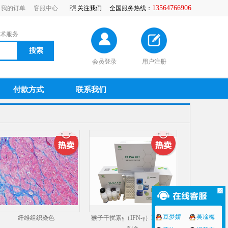
13564766906
我的订单
客服中心
关注我们
全国服务热线：
术服务
会员登录
用户注册
付款方式
联系我们
豆梦娇
吴凎梅
纤维组织染色
猴子干扰素γ（IFN-γ）ELISA试