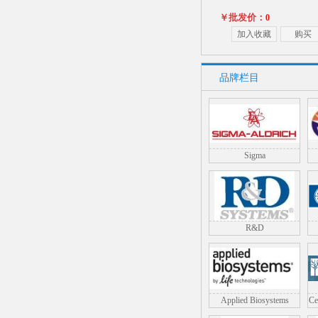
￥批发价：
0
加入收藏
购
品牌栏目
Sigma
人白细胞介素38（IL-38
疫分析ELISA
￥批发价：
0
R&D
加入收藏
购
Applied Biosystems
Ce