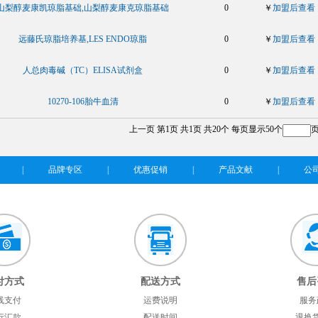
山梨醇麦康凯琼脂基础,山梨醇麦康克琼脂基础
0
￥
加盟后查看
远藤氏琼脂培养基,LES ENDO琼脂
0
￥
加盟后查看
人总肉毒碱（TC）ELISA试剂盒
0
￥
加盟后查看
10270-106胎牛血清
0
￥
加盟后查看
上一页
第1页
共1页
共20个
每页显示50个
|
品牌专区
|
优惠促销
|
产品文献
|
公
付方式
配送方式
售后
线支付
运费说明
服务
行汇款
配送时间
退换