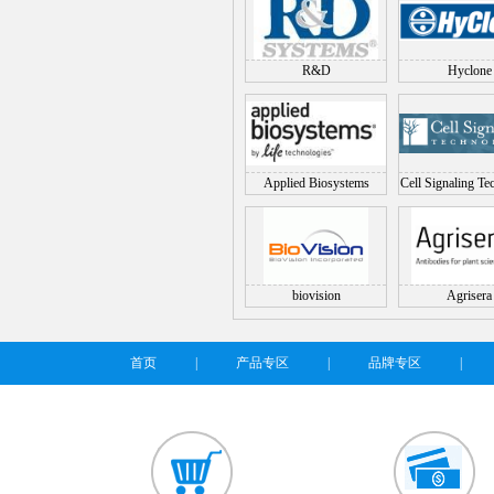
R&D
Hyclone
Applied Biosystems
Cell Signaling Te
(CST)
biovision
Agrisera
首页
|
产品专区
|
品牌专区
|