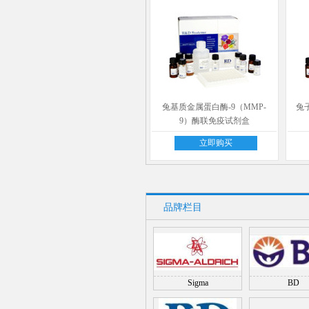
兔基质金属蛋白酶-9（MMP-
兔子
9）酶联免疫试剂盒
立即购买
品牌栏目
Sigma
BD