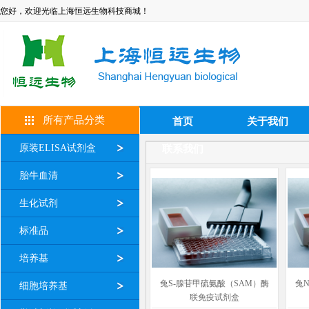
您好，欢迎光临上海恒远生物科技商城！
所有产品分类
首页
关于我们
原装ELISA试剂盒
联系我们
胎牛血清
生化试剂
标准品
培养基
兔S-腺苷甲硫氨酸（SAM）酶
兔N
细胞培养基
联免疫试剂盒