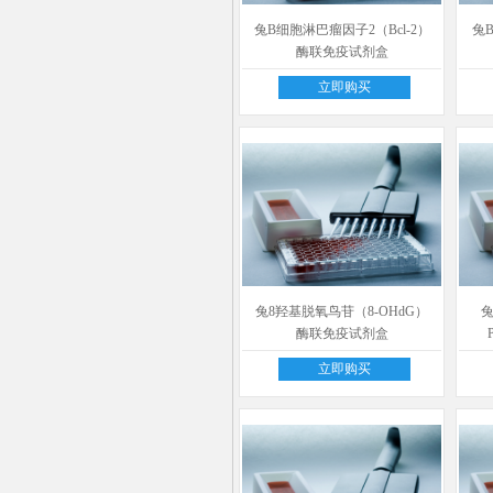
兔B细胞淋巴瘤因子2（Bcl-2）
兔B
酶联免疫试剂盒
立即购买
兔8羟基脱氧鸟苷（8-OHdG）
兔
酶联免疫试剂盒
立即购买