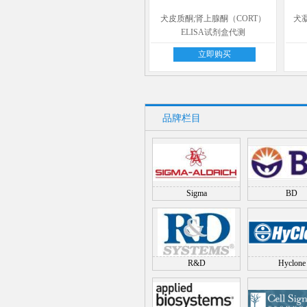
犬皮质酮;肾上腺酮（CORT）
犬凝
ELISA试剂盒代测
立即购买
品牌栏目
Sigma
BD
R&D
Hyclone