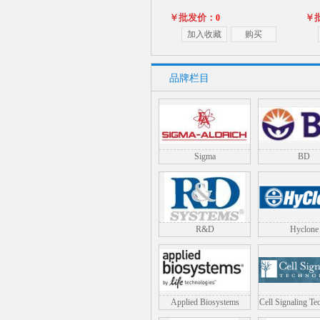
￥批发价：
￥
0
加入收藏
购买
品牌栏目
Sigma
BD
人白细胞介素38（IL-38）酶联免
人白
疫分析ELISA
￥批发价：
￥
0
R&D
Hyclone
加入收藏
购买
Applied Biosystems
Cell Signaling Te
(CST)